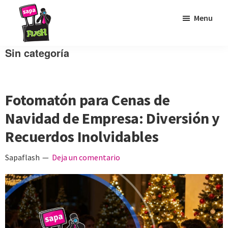
Saltar
Saltar
Saltar
Menu
a
al
al
la
contenido
pie
Sapaflash
Fotomatón
Sin categoría
navegación
principal
de
para
principal
página
bodas
Fotomatón para Cenas de
Navidad de Empresa: Diversión y
Recuerdos Inolvidables
Sapaflash
Deja un comentario