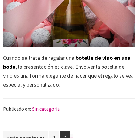
Cuando se trata de regalar una
botella de vino en una
boda
, la presentación es clave. Envolver la botella de
vino es una forma elegante de hacer que el regalo se vea
especial y personalizado.
Publicado en:
Sin categoría
Ir
Página
Página
«
página anterior
1
2