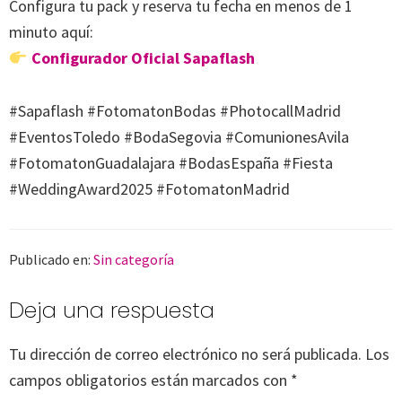
Configura tu pack y reserva tu fecha en menos de 1
minuto aquí:
Configurador Oficial Sapaflash
#Sapaflash #FotomatonBodas #PhotocallMadrid
#EventosToledo #BodaSegovia #ComunionesAvila
#FotomatonGuadalajara #BodasEspaña #Fiesta
#WeddingAward2025 #FotomatonMadrid
Publicado en:
Sin categoría
Interacciones
Deja una respuesta
con
los
Tu dirección de correo electrónico no será publicada.
Los
lectores
campos obligatorios están marcados con
*