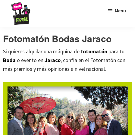
Saltar
Saltar
Saltar
Menu
a
al
al
la
contenido
pie
Sapaflash
Fotomatón
navegación
principal
de
Fotomatón Bodas Jaraco
para
principal
página
bodas
Si quieres alquilar una máquina de
fotomatón
para tu
Boda
o evento en
Jaraco
, confía en el Fotomatón con
más premios y más opiniones a nivel nacional.