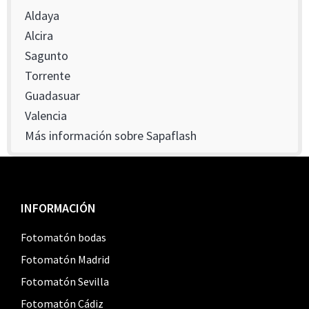
Aldaya
Alcira
Sagunto
Torrente
Guadasuar
Valencia
Más información sobre Sapaflash
Footer
INFORMACIÓN
Fotomatón bodas
Fotomatón Madrid
Fotomatón Sevilla
Fotomatón Cádiz