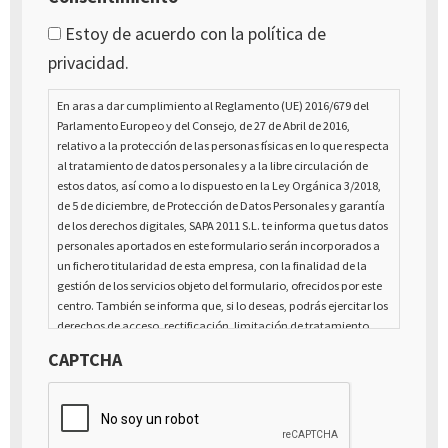
Estoy de acuerdo con la política de
privacidad.
En aras a dar cumplimiento al Reglamento (UE) 2016/679 del
Parlamento Europeo y del Consejo, de 27 de Abril de 2016,
relativo a la protección de las personas físicas en lo que respecta
al tratamiento de datos personales y a la libre circulación de
estos datos, así como a lo dispuesto en la Ley Orgánica 3/2018,
de 5 de diciembre, de Protección de Datos Personales y garantía
de los derechos digitales, SAPA 2011 S.L. te informa que tus datos
personales aportados en este formulario serán incorporados a
un fichero titularidad de esta empresa, con la finalidad de la
gestión de los servicios objeto del formulario, ofrecidos por este
centro. También se informa que, si lo deseas, podrás ejercitar los
derechos de acceso, rectificación, limitación de tratamiento,
supresión, portabilidad y oposición al tratamiento de tus datos
CAPTCHA
de carácter personal, así como a la retirada del consentimiento
prestado para el tratamiento de los mismos, mediante escrito
dirigido a la dirección Calle Italia núm. 1 Alfaz del Pí (03580),
Alicante - España