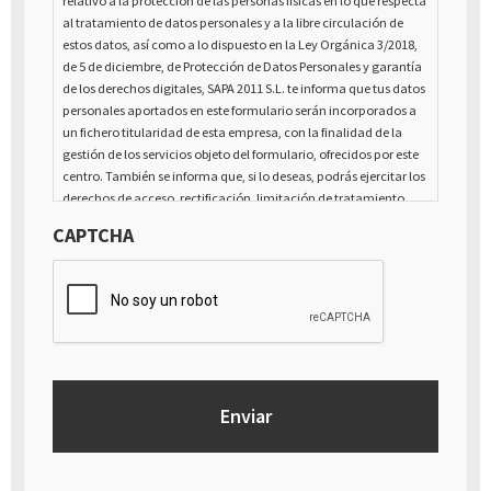
relativo a la protección de las personas físicas en lo que respecta
al tratamiento de datos personales y a la libre circulación de
estos datos, así como a lo dispuesto en la Ley Orgánica 3/2018,
de 5 de diciembre, de Protección de Datos Personales y garantía
de los derechos digitales, SAPA 2011 S.L. te informa que tus datos
personales aportados en este formulario serán incorporados a
un fichero titularidad de esta empresa, con la finalidad de la
gestión de los servicios objeto del formulario, ofrecidos por este
centro. También se informa que, si lo deseas, podrás ejercitar los
derechos de acceso, rectificación, limitación de tratamiento,
supresión, portabilidad y oposición al tratamiento de tus datos
CAPTCHA
de carácter personal, así como a la retirada del consentimiento
prestado para el tratamiento de los mismos, mediante escrito
dirigido a la dirección Calle Italia núm. 1 Alfaz del Pí (03580),
Alicante - España