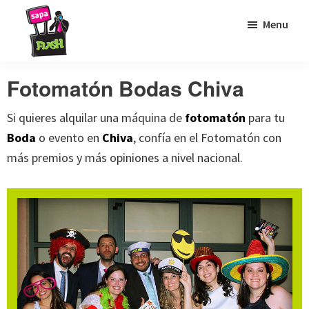
Saltar
Saltar
Saltar
Menu
a
al
al
la
contenido
pie
Sapaflash
Fotomatón
navegación
principal
de
Fotomatón Bodas Chiva
para
principal
página
bodas
Si quieres alquilar una máquina de
fotomatón
para tu
Boda
o evento en
Chiva
, confía en el Fotomatón con
más premios y más opiniones a nivel nacional.