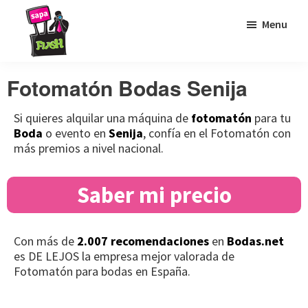
Saltar
Saltar
Saltar
Menu
a
al
al
la
contenido
pie
Sapaflash
Fotomatón
navegación
principal
de
Fotomatón Bodas Senija
para
principal
página
bodas
Si quieres alquilar una máquina de
fotomatón
para tu
Boda
o evento en
Senija
, confía en el Fotomatón con
más premios a nivel nacional.
Saber mi precio
Con más de
2.007 recomendaciones
en
Bodas.net
es DE LEJOS la empresa mejor valorada de
Fotomatón para bodas en España.