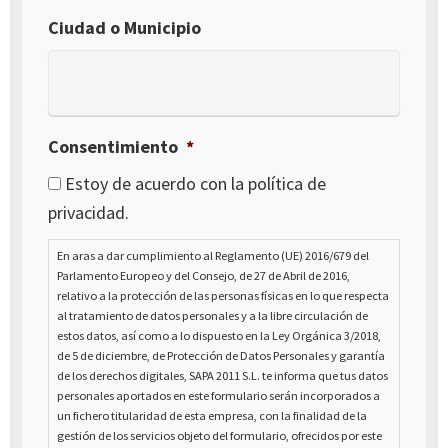
Ciudad o Municipio
Consentimiento
*
Estoy de acuerdo con la política de
privacidad.
En aras a dar cumplimiento al Reglamento (UE) 2016/679 del
Parlamento Europeo y del Consejo, de 27 de Abril de 2016,
relativo a la protección de las personas físicas en lo que respecta
al tratamiento de datos personales y a la libre circulación de
estos datos, así como a lo dispuesto en la Ley Orgánica 3/2018,
de 5 de diciembre, de Protección de Datos Personales y garantía
de los derechos digitales, SAPA 2011 S.L. te informa que tus datos
personales aportados en este formulario serán incorporados a
un fichero titularidad de esta empresa, con la finalidad de la
gestión de los servicios objeto del formulario, ofrecidos por este