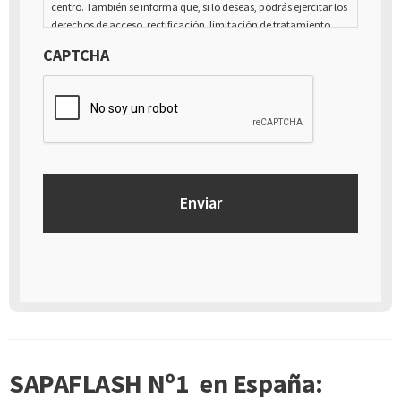
centro. También se informa que, si lo deseas, podrás ejercitar los
derechos de acceso, rectificación, limitación de tratamiento,
supresión, portabilidad y oposición al tratamiento de tus datos
CAPTCHA
de carácter personal, así como a la retirada del consentimiento
prestado para el tratamiento de los mismos, mediante escrito
dirigido a la dirección Calle Italia núm. 1 Alfaz del Pí (03580),
Alicante - España
SAPAFLASH Nº1 en España: