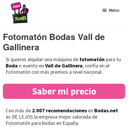
Saltar
Saltar
Saltar
Menu
a
al
al
la
contenido
pie
Sapaflash
Fotomatón
navegación
principal
de
Fotomatón Bodas Vall de
para
principal
página
Gallinera
bodas
Si quieres alquilar una máquina de
fotomatón
para tu
Boda
o evento en
Vall de Gallinera
, confía en el
Fotomatón con más premios a nivel nacional.
Saber mi precio
Con más de
2.007 recomendaciones
en
Bodas.net
es DE LEJOS la empresa mejor valorada de
Fotomatón para bodas en España.