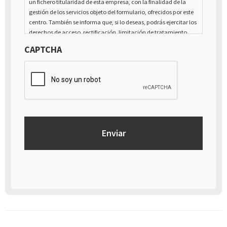
un fichero titularidad de esta empresa, con la finalidad de la
gestión de los servicios objeto del formulario, ofrecidos por este
centro. También se informa que, si lo deseas, podrás ejercitar los
derechos de acceso, rectificación, limitación de tratamiento,
supresión, portabilidad y oposición al tratamiento de tus datos
CAPTCHA
de carácter personal, así como a la retirada del consentimiento
prestado para el tratamiento de los mismos, mediante escrito
dirigido a la dirección Calle Italia núm. 1 Alfaz del Pí (03580),
Alicante - España