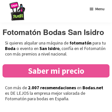
Saltar
Saltar
Saltar
Menu
a
al
al
la
contenido
pie
Sapaflash
Fotomatón
navegación
principal
de
Fotomatón Bodas San Isidro
para
principal
página
bodas
Si quieres alquilar una máquina de
fotomatón
para tu
Boda
o evento en
San Isidro
, confía en el Fotomatón
con más premios a nivel nacional.
Saber mi precio
Con más de
2.007 recomendaciones
en
Bodas.net
es DE LEJOS la empresa mejor valorada de
Fotomatón para bodas en España.