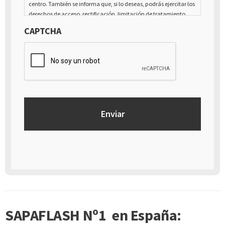
centro. También se informa que, si lo deseas, podrás ejercitar los
derechos de acceso, rectificación, limitación de tratamiento,
supresión, portabilidad y oposición al tratamiento de tus datos
CAPTCHA
de carácter personal, así como a la retirada del consentimiento
prestado para el tratamiento de los mismos, mediante escrito
dirigido a la dirección Calle Italia núm. 1 Alfaz del Pí (03580),
Alicante - España
SAPAFLASH Nº1 en España: