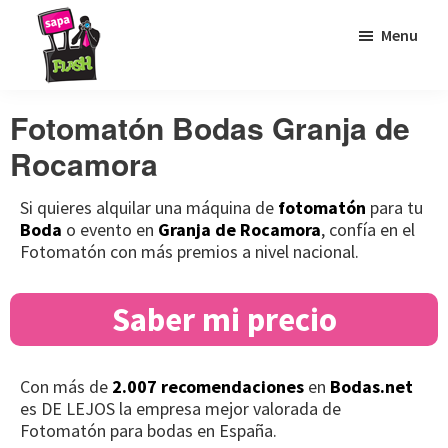
Saltar
Saltar
Saltar
Menu
a
al
al
la
contenido
pie
Sapaflash
Fotomatón
navegación
principal
de
Fotomatón Bodas Granja de
para
principal
página
Rocamora
bodas
Si quieres alquilar una máquina de
fotomatón
para tu
Boda
o evento en
Granja de Rocamora
, confía en el
Fotomatón con más premios a nivel nacional.
Saber mi precio
Con más de
2.007 recomendaciones
en
Bodas.net
es DE LEJOS la empresa mejor valorada de
Fotomatón para bodas en España.