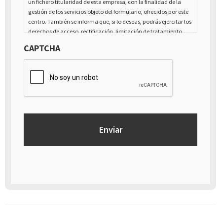
un fichero titularidad de esta empresa, con la finalidad de la
gestión de los servicios objeto del formulario, ofrecidos por este
centro. También se informa que, si lo deseas, podrás ejercitar los
derechos de acceso, rectificación, limitación de tratamiento,
supresión, portabilidad y oposición al tratamiento de tus datos
CAPTCHA
de carácter personal, así como a la retirada del consentimiento
prestado para el tratamiento de los mismos, mediante escrito
dirigido a la dirección Calle Italia núm. 1 Alfaz del Pí (03580),
Alicante - España