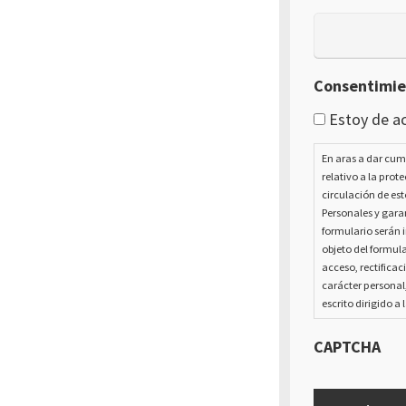
Consentimi
Estoy de ac
En aras a dar cum
relativo a la prot
circulación de est
Personales y garan
formulario serán i
objeto del formula
acceso, rectificac
carácter personal
escrito dirigido a 
CAPTCHA