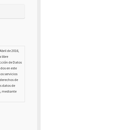
bril de 2016,
 libre
ección de Datos
ados en este
os servicios
s derechos de
us datos de
s, mediante