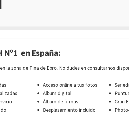
 Nº1 en España:
en la zona de Pina de Ebro. No dudes en consultarnos dispon
das
Acceso online a tus fotos
Seried
alizadas
Álbum digital
Puntua
rvicio
Álbum de firmas
Gran E
ido
Desplazamiento incluido
Photoc