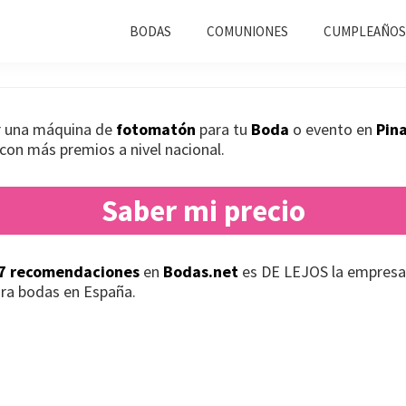
n Bodas Pina de Ebro
BODAS
COMUNIONES
CUMPLEAÑOS
ar una máquina de
fotomatón
para tu
Boda
o evento en
Pin
con más premios a nivel nacional.
Saber mi precio
7 recomendaciones
en
Bodas.net
es DE LEJOS la empresa
ra bodas en España.