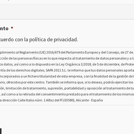
ento
*
uerdo con la política de privacidad.
plimiento al Reglamento (UE) 2016/679 del Parlamento Europeo y del Consejo, de 27 de A
ección de las personas físicas en lo que respecta al tratamiento de datos personales y a la
os datos, así como a lo dispuesto en la Ley Orgánica 3/2018, de 5 de diciembre, de Prot
tía de los derechos digitales, SAPA 2011 S.L. te informa que tus datos personales aport
ncorporados a un fichero titularidad de esta empresa, con la finalidad de la gestión de l
rio, ofrecidos por este centro. También se informa que, si lo deseas, podrás ejercitar lo
ión, limitación de tratamiento, supresión, portabilidad y oposición al tratamiento de t
, así como a la retirada del consentimiento prestado para el tratamiento de los mismo
la dirección Calle Italia núm. 1 Alfaz del Pí (03580), Alicante - España