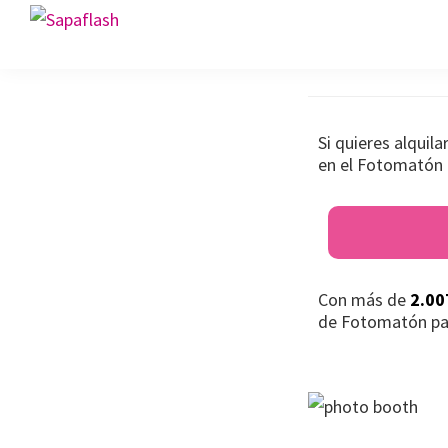
Saltar
Saltar
Saltar
Fotomató
Sapaflash
a
al
al
Fotomatón
la
contenido
pie
para
navegación
principal
de
bodas
principal
página
Si quieres alquil
en el Fotomatón 
Con más de
2.00
de Fotomatón pa