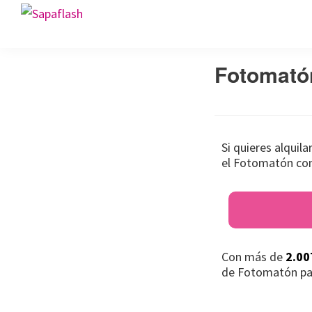
Saltar
Saltar
Saltar
Sapaflash
a
al
al
Fotomatón
la
contenido
pie
para
Fotomató
navegación
principal
de
bodas
principal
página
Si quieres alquil
el Fotomatón con
Con más de
2.00
de Fotomatón pa