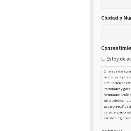
Ciudad o Mun
Consentimi
Estoy de ac
En aras a dar cum
relativo a la prot
circulación de est
Personales y garan
formulario serán i
objeto del formula
acceso, rectificac
carácter personal
escrito dirigido a 