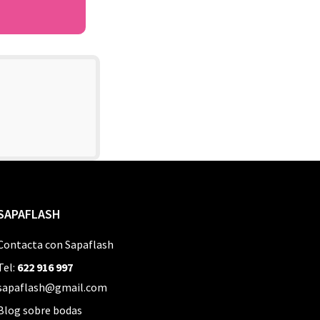
SAPAFLASH
Contacta con Sapaflash
Tel:
622 916 997
sapaflash@gmail.com
Blog sobre bodas