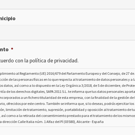
icipio
ento
*
uerdo con la política de privacidad.
plimiento al Reglamento (UE) 2016/679 del Parlamento Europeo y del Consejo, de 27 de A
ección de las personas físicas en lo que respecta al tratamiento de datos personales y a la
os datos, así como a lo dispuesto en la Ley Orgánica 3/2018, de 5 de diciembre, de Prot
tía de los derechos digitales, SAPA 2011 S.L. te informa que tus datos personales aport
ncorporados a un fichero titularidad de esta empresa, con la finalidad de la gestión de l
rio, ofrecidos por este centro. También se informa que, si lo deseas, podrás ejercitar lo
ión, limitación de tratamiento, supresión, portabilidad y oposición al tratamiento de t
, así como a la retirada del consentimiento prestado para el tratamiento de los mismo
la dirección Calle Italia núm. 1 Alfaz del Pí (03580), Alicante - España