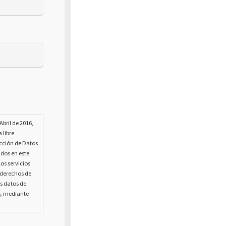
bril de 2016,
 libre
ección de Datos
ados en este
os servicios
s derechos de
us datos de
s, mediante