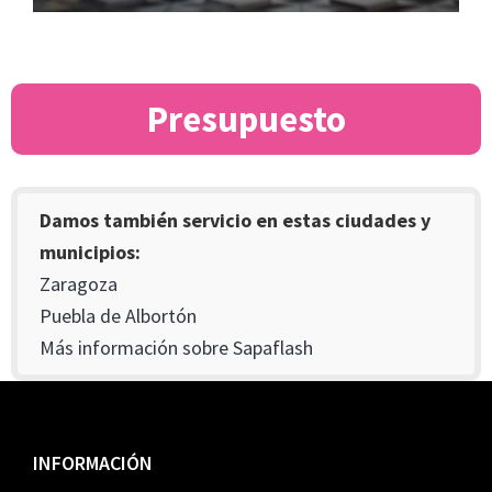
Presupuesto
Damos también servicio en estas ciudades y
municipios:
Zaragoza
Puebla de Albortón
Más información sobre Sapaflash
Footer
INFORMACIÓN