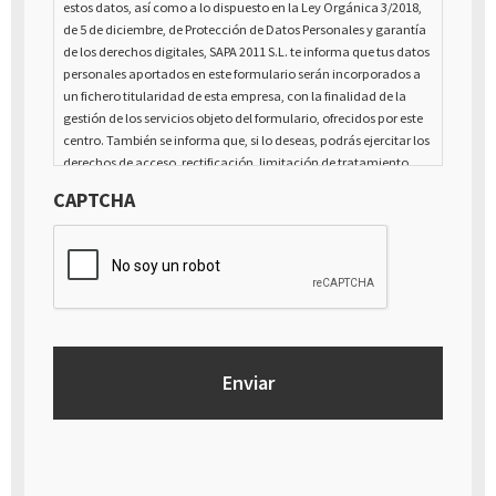
estos datos, así como a lo dispuesto en la Ley Orgánica 3/2018,
de 5 de diciembre, de Protección de Datos Personales y garantía
de los derechos digitales, SAPA 2011 S.L. te informa que tus datos
personales aportados en este formulario serán incorporados a
un fichero titularidad de esta empresa, con la finalidad de la
gestión de los servicios objeto del formulario, ofrecidos por este
centro. También se informa que, si lo deseas, podrás ejercitar los
derechos de acceso, rectificación, limitación de tratamiento,
supresión, portabilidad y oposición al tratamiento de tus datos
CAPTCHA
de carácter personal, así como a la retirada del consentimiento
prestado para el tratamiento de los mismos, mediante escrito
dirigido a la dirección Calle Italia núm. 1 Alfaz del Pí (03580),
Alicante - España