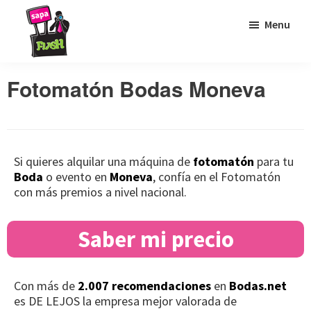
Saltar
Saltar
Saltar
Menu
a
al
al
la
contenido
pie
Sapaflash
Fotomatón
navegación
principal
de
Fotomatón Bodas Moneva
para
principal
página
bodas
Si quieres alquilar una máquina de
fotomatón
para tu
Boda
o evento en
Moneva
, confía en el Fotomatón
con más premios a nivel nacional.
Saber mi precio
Con más de
2.007 recomendaciones
en
Bodas.net
es DE LEJOS la empresa mejor valorada de