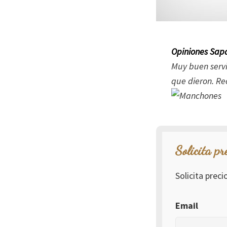
Opiniones Sapa
Muy buen servi
que dieron. R
Solicita pr
Solicita prec
Email