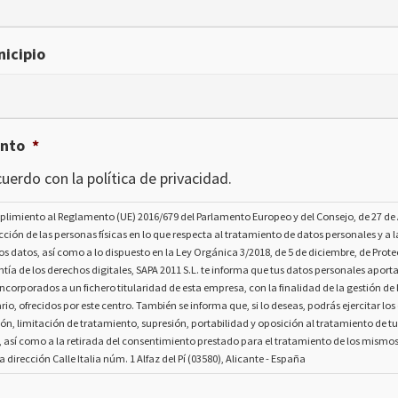
icipio
ento
*
uerdo con la política de privacidad.
plimiento al Reglamento (UE) 2016/679 del Parlamento Europeo y del Consejo, de 27 de A
ección de las personas físicas en lo que respecta al tratamiento de datos personales y a la
os datos, así como a lo dispuesto en la Ley Orgánica 3/2018, de 5 de diciembre, de Prot
tía de los derechos digitales, SAPA 2011 S.L. te informa que tus datos personales aport
ncorporados a un fichero titularidad de esta empresa, con la finalidad de la gestión de l
rio, ofrecidos por este centro. También se informa que, si lo deseas, podrás ejercitar lo
ión, limitación de tratamiento, supresión, portabilidad y oposición al tratamiento de t
, así como a la retirada del consentimiento prestado para el tratamiento de los mismo
la dirección Calle Italia núm. 1 Alfaz del Pí (03580), Alicante - España