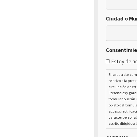
Ciudad o Mun
Consentimi
Estoy de ac
En aras a dar cum
relativo a la prot
circulación de est
Personales y garan
formulario serán i
objeto del formula
acceso, rectificac
carácter personal
escrito dirigido a 