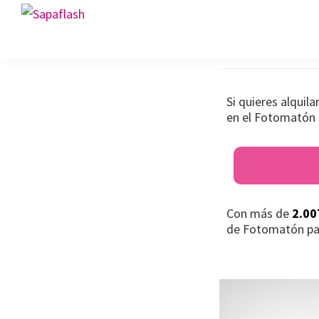
Saltar
Saltar
Saltar
Fotomató
Sapaflash
a
al
al
Fotomatón
la
contenido
pie
para
navegación
principal
de
bodas
principal
página
Si quieres alquil
en el Fotomatón 
Con más de
2.00
de Fotomatón pa