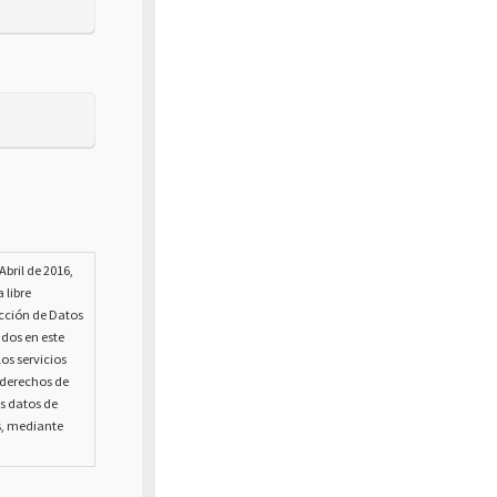
bril de 2016,
 libre
ección de Datos
ados en este
os servicios
s derechos de
us datos de
s, mediante