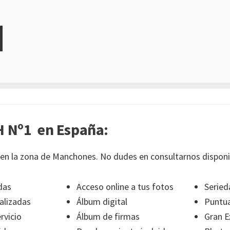
 Nº1 en España:
en la zona de Manchones. No dudes en consultarnos disponib
das
Acceso online a tus fotos
Seried
alizadas
Álbum digital
Puntua
rvicio
Álbum de firmas
Gran E