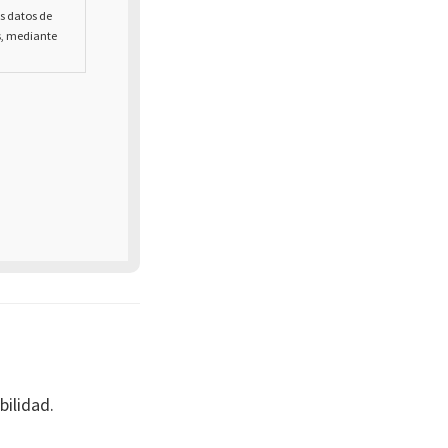
us datos de
s, mediante
bilidad.