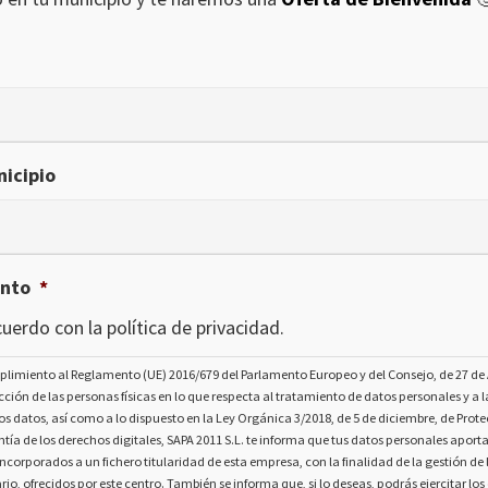
icipio
ento
*
uerdo con la política de privacidad.
plimiento al Reglamento (UE) 2016/679 del Parlamento Europeo y del Consejo, de 27 de A
ección de las personas físicas en lo que respecta al tratamiento de datos personales y a la
os datos, así como a lo dispuesto en la Ley Orgánica 3/2018, de 5 de diciembre, de Prot
tía de los derechos digitales, SAPA 2011 S.L. te informa que tus datos personales aport
ncorporados a un fichero titularidad de esta empresa, con la finalidad de la gestión de l
rio, ofrecidos por este centro. También se informa que, si lo deseas, podrás ejercitar lo