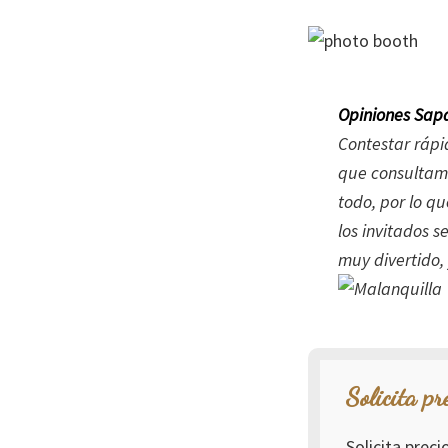
Opiniones Sapa
Contestar rápi
que consultamo
todo, por lo q
los invitados 
muy divertido,
Solicita pr
Solicita prec