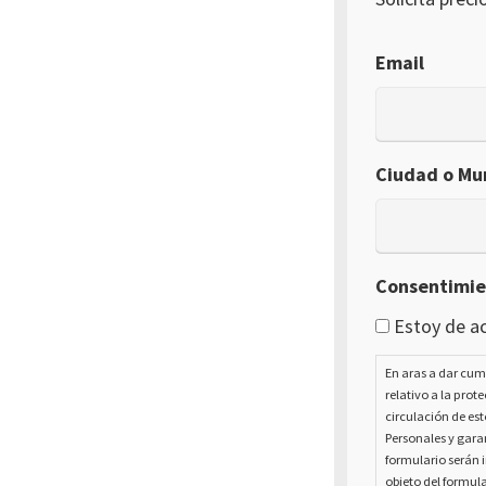
Email
Ciudad o Mun
Consentimi
Estoy de ac
En aras a dar cum
relativo a la prot
circulación de est
Personales y garan
formulario serán i
objeto del formula