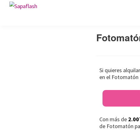
Saltar
Saltar
Saltar
Sapaflash
a
al
al
Fotomatón
la
contenido
pie
para
navegación
principal
de
bodas
Fotomató
principal
página
Si quieres alquil
en el Fotomatón 
Con más de
2.00
de Fotomatón pa