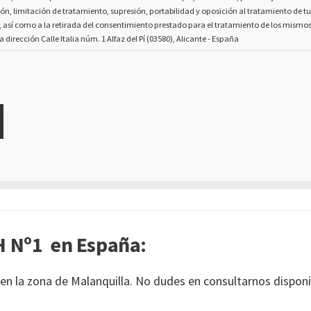
ión, limitación de tratamiento, supresión, portabilidad y oposición al tratamiento de t
, así como a la retirada del consentimiento prestado para el tratamiento de los mismo
la dirección Calle Italia núm. 1 Alfaz del Pí (03580), Alicante - España
 Nº1 en España:
en la zona de Malanquilla. No dudes en consultarnos disponi