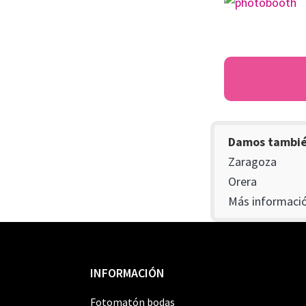
Damos también
Zaragoza
Orera
Más informació
Footer
INFORMACIÓN
Fotomatón bodas