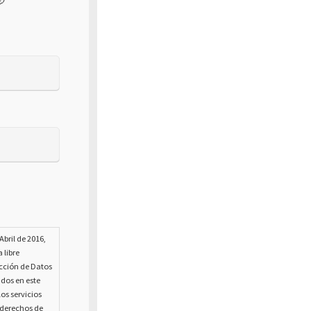
bril de 2016,
 libre
ección de Datos
ados en este
os servicios
s derechos de