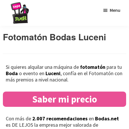
Saltar
Saltar
Saltar
Menu
a
al
al
la
contenido
pie
Sapaflash
Fotomatón
navegación
principal
de
Fotomatón Bodas Luceni
para
principal
página
bodas
Si quieres alquilar una máquina de
fotomatón
para tu
Boda
o evento en
Luceni
, confía en el Fotomatón con
más premios a nivel nacional.
Saber mi precio
Con más de
2.007 recomendaciones
en
Bodas.net
es DE LEJOS la empresa mejor valorada de