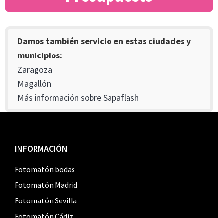
Damos también servicio en estas ciudades y
municipios:
Zaragoza
Magallón
Más información sobre Sapaflash
Footer
INFORMACIÓN
Fotomatón bodas
Fotomatón Madrid
Fotomatón Sevilla
Fotomatón Cádiz