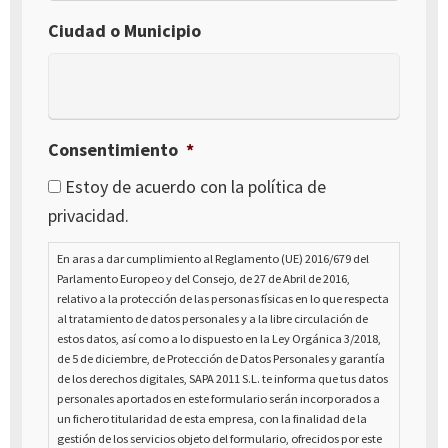
Ciudad o Municipio
Consentimiento
*
Estoy de acuerdo con la política de
privacidad.
En aras a dar cumplimiento al Reglamento (UE) 2016/679 del
Parlamento Europeo y del Consejo, de 27 de Abril de 2016,
relativo a la protección de las personas físicas en lo que respecta
al tratamiento de datos personales y a la libre circulación de
estos datos, así como a lo dispuesto en la Ley Orgánica 3/2018,
de 5 de diciembre, de Protección de Datos Personales y garantía
de los derechos digitales, SAPA 2011 S.L. te informa que tus datos
personales aportados en este formulario serán incorporados a
un fichero titularidad de esta empresa, con la finalidad de la
gestión de los servicios objeto del formulario, ofrecidos por este