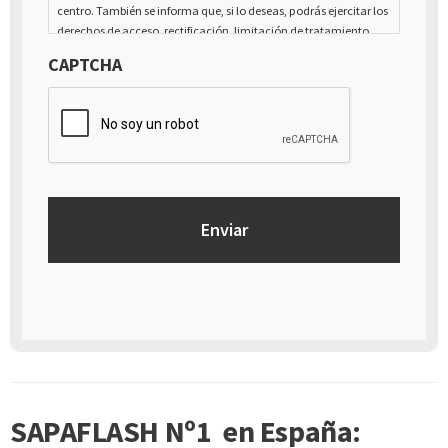
centro. También se informa que, si lo deseas, podrás ejercitar los
derechos de acceso, rectificación, limitación de tratamiento,
supresión, portabilidad y oposición al tratamiento de tus datos
CAPTCHA
de carácter personal, así como a la retirada del consentimiento
prestado para el tratamiento de los mismos, mediante escrito
dirigido a la dirección Calle Italia núm. 1 Alfaz del Pí (03580),
Alicante - España
SAPAFLASH Nº1 en España: