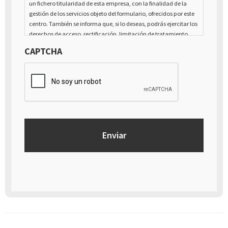
un fichero titularidad de esta empresa, con la finalidad de la
gestión de los servicios objeto del formulario, ofrecidos por este
centro. También se informa que, si lo deseas, podrás ejercitar los
derechos de acceso, rectificación, limitación de tratamiento,
supresión, portabilidad y oposición al tratamiento de tus datos
CAPTCHA
de carácter personal, así como a la retirada del consentimiento
prestado para el tratamiento de los mismos, mediante escrito
dirigido a la dirección Calle Italia núm. 1 Alfaz del Pí (03580),
Alicante - España