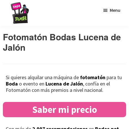
Saltar
Saltar
Saltar
Menu
a
al
al
la
contenido
pie
Sapaflash
Fotomatón
navegación
principal
de
Fotomatón Bodas Lucena de
para
principal
página
Jalón
bodas
Si quieres alquilar una máquina de
fotomatón
para tu
Boda
o evento en
Lucena de Jalón
, confía en el
Fotomatón con más premios a nivel nacional.
Saber mi precio
Con más de
2.007 recomendaciones
en
Bodas.net