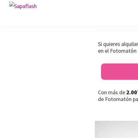
Saltar
Saltar
Saltar
Fotomató
Sapaflash
a
al
al
Fotomatón
la
contenido
pie
para
navegación
principal
de
bodas
principal
página
Si quieres alquil
en el Fotomatón 
Con más de
2.00
de Fotomatón pa