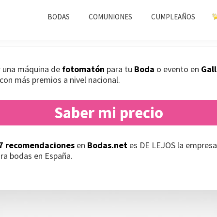
n Bodas Gallocanta
BODAS
COMUNIONES
CUMPLEAÑOS
ar una máquina de
fotomatón
para tu
Boda
o evento en
Gal
con más premios a nivel nacional.
Saber mi precio
7 recomendaciones
en
Bodas.net
es DE LEJOS la empresa
ra bodas en España.