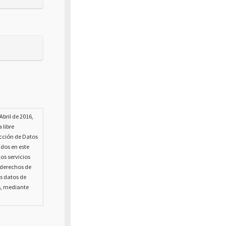
bril de 2016,
 libre
ección de Datos
ados en este
os servicios
s derechos de
us datos de
s, mediante