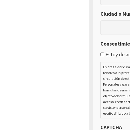
Ciudad o Mun
Consentimi
Estoy de ac
En aras a dar cum
relativo a la prot
circulación de est
Personales y garan
formulario serán i
objeto del formula
acceso, rectificac
carácter personal
escrito dirigido a 
CAPTCHA