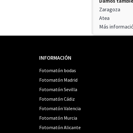
Damos también
Zaragoza
Atea
Más informació
Footer
INFORMACIÓN
Fotomatón bodas
Fotomatón Madrid
Fotomatón Sevilla
Fotomatón Cádiz
Fotomatón Valencia
Fotomatón Murcia
Fotomatón Alicante