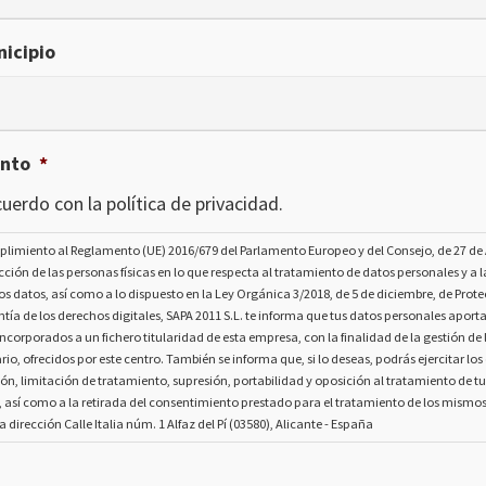
icipio
ento
*
uerdo con la política de privacidad.
plimiento al Reglamento (UE) 2016/679 del Parlamento Europeo y del Consejo, de 27 de A
ección de las personas físicas en lo que respecta al tratamiento de datos personales y a la
os datos, así como a lo dispuesto en la Ley Orgánica 3/2018, de 5 de diciembre, de Prot
tía de los derechos digitales, SAPA 2011 S.L. te informa que tus datos personales aport
ncorporados a un fichero titularidad de esta empresa, con la finalidad de la gestión de l
rio, ofrecidos por este centro. También se informa que, si lo deseas, podrás ejercitar lo
ión, limitación de tratamiento, supresión, portabilidad y oposición al tratamiento de t
, así como a la retirada del consentimiento prestado para el tratamiento de los mismo
la dirección Calle Italia núm. 1 Alfaz del Pí (03580), Alicante - España