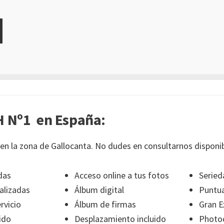
 Nº1 en España:
en la zona de Gallocanta. No dudes en consultarnos disponib
das
Acceso online a tus fotos
Seried
alizadas
Álbum digital
Puntua
rvicio
Álbum de firmas
Gran E
ido
Desplazamiento incluido
Photoc