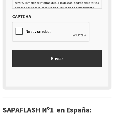
centro. También se informa que, si lo deseas, podrás ejercitar los
derechos de acceso, rectificación, limitación de tratamiento,
supresión, portabilidad y oposición al tratamiento de tus datos
CAPTCHA
de carácter personal, así como a la retirada del consentimiento
prestado para el tratamiento de los mismos, mediante escrito
dirigido a la dirección Calle Italia núm. 1 Alfaz del Pí (03580),
Alicante - España
SAPAFLASH Nº1 en España: