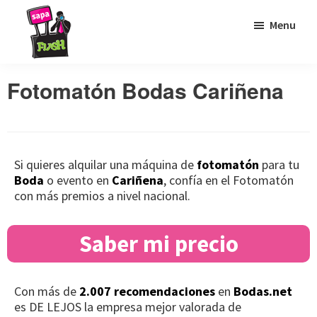
Saltar
Saltar
Saltar
Menu
a
al
al
la
contenido
pie
Sapaflash
Fotomatón
navegación
principal
de
Fotomatón Bodas Cariñena
para
principal
página
bodas
Si quieres alquilar una máquina de
fotomatón
para tu
Boda
o evento en
Cariñena
, confía en el Fotomatón
con más premios a nivel nacional.
Saber mi precio
Con más de
2.007 recomendaciones
en
Bodas.net
es DE LEJOS la empresa mejor valorada de