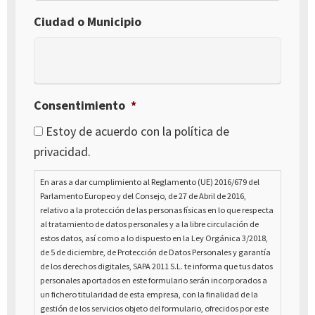
Ciudad o Municipio
Consentimiento
*
Estoy de acuerdo con la política de
privacidad.
En aras a dar cumplimiento al Reglamento (UE) 2016/679 del
Parlamento Europeo y del Consejo, de 27 de Abril de 2016,
relativo a la protección de las personas físicas en lo que respecta
al tratamiento de datos personales y a la libre circulación de
estos datos, así como a lo dispuesto en la Ley Orgánica 3/2018,
de 5 de diciembre, de Protección de Datos Personales y garantía
de los derechos digitales, SAPA 2011 S.L. te informa que tus datos
personales aportados en este formulario serán incorporados a
un fichero titularidad de esta empresa, con la finalidad de la
gestión de los servicios objeto del formulario, ofrecidos por este