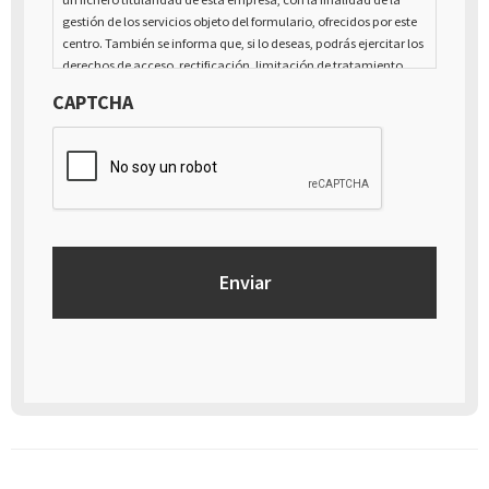
gestión de los servicios objeto del formulario, ofrecidos por este
centro. También se informa que, si lo deseas, podrás ejercitar los
derechos de acceso, rectificación, limitación de tratamiento,
supresión, portabilidad y oposición al tratamiento de tus datos
CAPTCHA
de carácter personal, así como a la retirada del consentimiento
prestado para el tratamiento de los mismos, mediante escrito
dirigido a la dirección Calle Italia núm. 1 Alfaz del Pí (03580),
Alicante - España