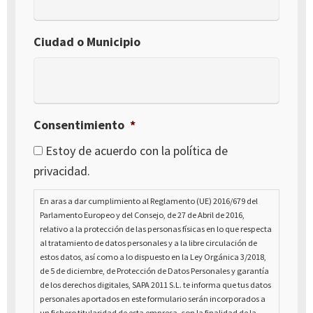
Ciudad o Municipio
Consentimiento
*
Estoy de acuerdo con la política de
privacidad.
En aras a dar cumplimiento al Reglamento (UE) 2016/679 del
Parlamento Europeo y del Consejo, de 27 de Abril de 2016,
relativo a la protección de las personas físicas en lo que respecta
al tratamiento de datos personales y a la libre circulación de
estos datos, así como a lo dispuesto en la Ley Orgánica 3/2018,
de 5 de diciembre, de Protección de Datos Personales y garantía
de los derechos digitales, SAPA 2011 S.L. te informa que tus datos
personales aportados en este formulario serán incorporados a
un fichero titularidad de esta empresa, con la finalidad de la