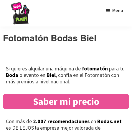
Saltar
Saltar
Saltar
Menu
a
al
al
la
contenido
pie
Sapaflash
Fotomatón
navegación
principal
de
Fotomatón Bodas Biel
para
principal
página
bodas
Si quieres alquilar una máquina de
fotomatón
para tu
Boda
o evento en
Biel
, confía en el Fotomatón con
más premios a nivel nacional.
Saber mi precio
Con más de
2.007 recomendaciones
en
Bodas.net
es DE LEJOS la empresa mejor valorada de