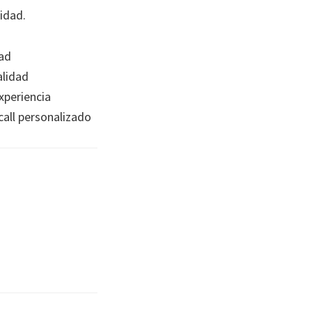
idad.
ad
lidad
xperiencia
all personalizado