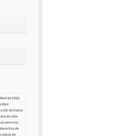
bril de 2016,
 libre
ección de Datos
ados en este
os servicios
s derechos de
us datos de