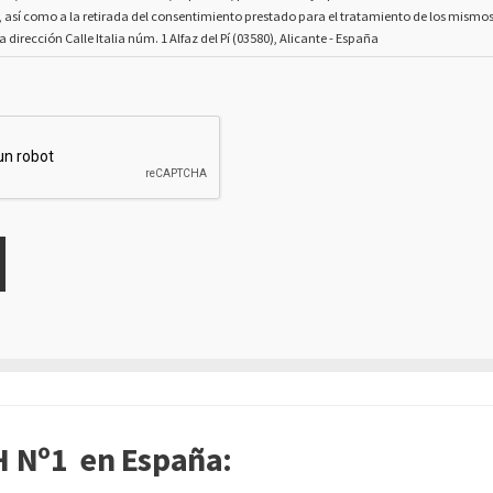
, así como a la retirada del consentimiento prestado para el tratamiento de los mismo
la dirección Calle Italia núm. 1 Alfaz del Pí (03580), Alicante - España
 Nº1 en España: