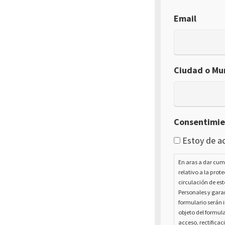
Email
Ciudad o Mun
Consentimi
Estoy de ac
En aras a dar cum
relativo a la prot
circulación de est
Personales y garan
formulario serán i
objeto del formula
acceso, rectificac