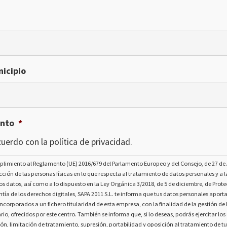
icipio
ento
*
uerdo con la política de privacidad.
plimiento al Reglamento (UE) 2016/679 del Parlamento Europeo y del Consejo, de 27 de A
ección de las personas físicas en lo que respecta al tratamiento de datos personales y a la
os datos, así como a lo dispuesto en la Ley Orgánica 3/2018, de 5 de diciembre, de Prot
tía de los derechos digitales, SAPA 2011 S.L. te informa que tus datos personales aport
ncorporados a un fichero titularidad de esta empresa, con la finalidad de la gestión de l
rio, ofrecidos por este centro. También se informa que, si lo deseas, podrás ejercitar lo
ión, limitación de tratamiento, supresión, portabilidad y oposición al tratamiento de t