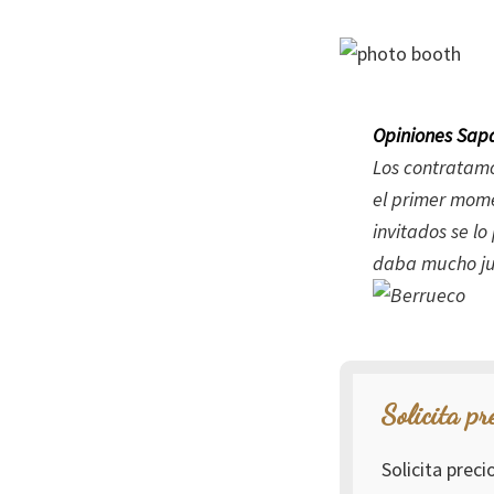
Opiniones Sapa
Los contratamo
el primer mome
invitados se l
daba mucho jue
Solicita pr
Solicita prec