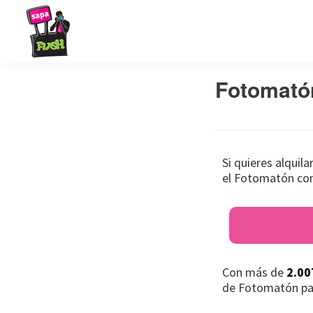
Saltar
Saltar
Saltar
a
al
al
la
contenido
pie
Sapaflash
Fotomatón
navegación
principal
de
Fotomató
para
principal
página
bodas
Si quieres alquil
el Fotomatón con
Con más de
2.00
de Fotomatón pa