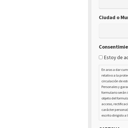
Ciudad o Mun
Consentimi
Estoy de ac
En aras a dar cum
relativo a la prot
circulación de est
Personales y garan
formulario serán i
objeto del formula
acceso, rectificac
carácter personal
escrito dirigido a 