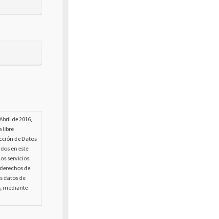
bril de 2016,
 libre
ección de Datos
ados en este
os servicios
s derechos de
us datos de
s, mediante