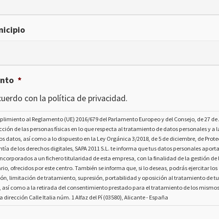
icipio
ento
*
uerdo con la política de privacidad.
plimiento al Reglamento (UE) 2016/679 del Parlamento Europeo y del Consejo, de 27 de A
ección de las personas físicas en lo que respecta al tratamiento de datos personales y a la
os datos, así como a lo dispuesto en la Ley Orgánica 3/2018, de 5 de diciembre, de Prot
tía de los derechos digitales, SAPA 2011 S.L. te informa que tus datos personales aport
ncorporados a un fichero titularidad de esta empresa, con la finalidad de la gestión de l
rio, ofrecidos por este centro. También se informa que, si lo deseas, podrás ejercitar lo
ión, limitación de tratamiento, supresión, portabilidad y oposición al tratamiento de t
, así como a la retirada del consentimiento prestado para el tratamiento de los mismo
la dirección Calle Italia núm. 1 Alfaz del Pí (03580), Alicante - España