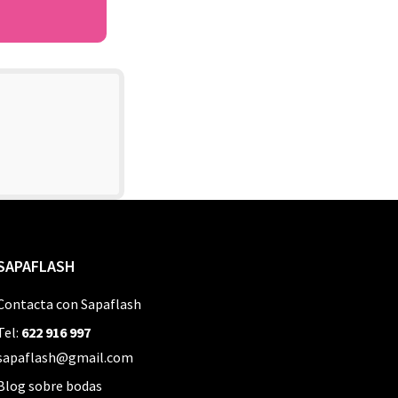
SAPAFLASH
Contacta con Sapaflash
Tel:
622 916 997
sapaflash@gmail.com
Blog sobre bodas