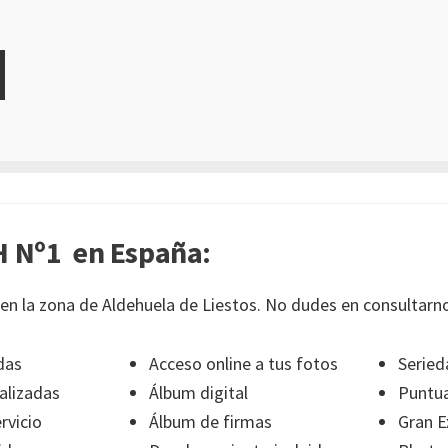
 Nº1 en España:
en la zona de Aldehuela de Liestos. No dudes en consultarno
das
Acceso online a tus fotos
Seried
alizadas
Álbum digital
Puntua
rvicio
Álbum de firmas
Gran E