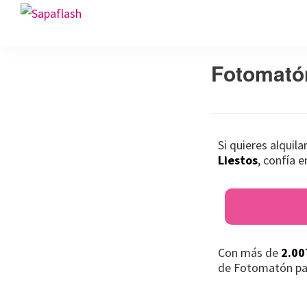
Saltar
Saltar
Saltar
Sapaflash
a
al
al
Fotomatón
la
contenido
pie
para
Fotomató
navegación
principal
de
bodas
principal
página
Si quieres alquil
Liestos
, confía 
Con más de
2.00
de Fotomatón pa