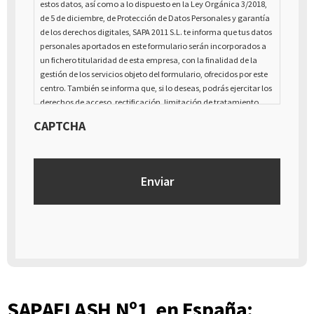
estos datos, así como a lo dispuesto en la Ley Orgánica 3/2018,
de 5 de diciembre, de Protección de Datos Personales y garantía
de los derechos digitales, SAPA 2011 S.L. te informa que tus datos
personales aportados en este formulario serán incorporados a
un fichero titularidad de esta empresa, con la finalidad de la
gestión de los servicios objeto del formulario, ofrecidos por este
centro. También se informa que, si lo deseas, podrás ejercitar los
derechos de acceso, rectificación, limitación de tratamiento,
supresión, portabilidad y oposición al tratamiento de tus datos
CAPTCHA
de carácter personal, así como a la retirada del consentimiento
prestado para el tratamiento de los mismos, mediante escrito
dirigido a la dirección Calle Italia núm. 1 Alfaz del Pí (03580),
Alicante - España
SAPAFLASH Nº1 en España: