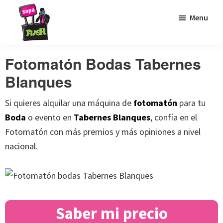
Saltar
Saltar
Saltar
Menu
a
al
al
la
contenido
pie
Sapaflash
Fotomatón
navegación
principal
de
Fotomatón Bodas Tabernes
para
principal
página
Blanques
bodas
Si quieres alquilar una máquina de
fotomatón
para tu
Boda
o evento en
Tabernes Blanques
, confía en el
Fotomatón con más premios y más opiniones a nivel
nacional.
Saber mi precio