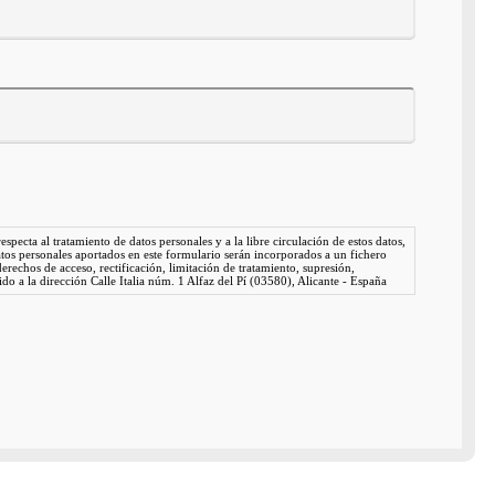
ecta al tratamiento de datos personales y a la libre circulación de estos datos,
tos personales aportados en este formulario serán incorporados a un fichero
derechos de acceso, rectificación, limitación de tratamiento, supresión,
ido a la dirección Calle Italia núm. 1 Alfaz del Pí (03580), Alicante - España