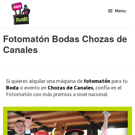
Saltar
Saltar
Saltar
Menu
a
al
al
la
contenido
pie
Sapaflash
Fotomatón
navegación
principal
de
Fotomatón Bodas Chozas de
para
principal
página
Canales
bodas
Si quieres alquilar una máquina de
fotomatón
para tu
Boda
o evento en
Chozas de Canales
, confía en el
Fotomatón con más premios a nivel nacional.