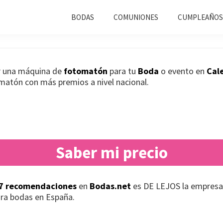
n Bodas Calera y Chozas
BODAS
COMUNIONES
CUMPLEAÑOS
ar una máquina de
fotomatón
para tu
Boda
o evento en
Cal
omatón con más premios a nivel nacional.
Saber mi precio
7 recomendaciones
en
Bodas.net
es DE LEJOS la empresa
ra bodas en España.