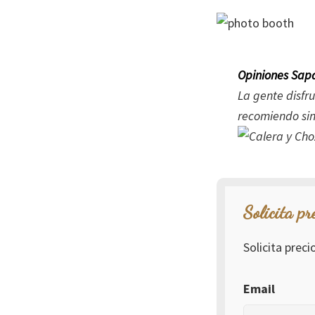
Opiniones Sapa
La gente disfr
recomiendo si
Solicita pr
Solicita prec
Email