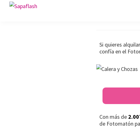
Saltar
Saltar
Saltar
Fotomató
Sapaflash
a
al
al
Fotomatón
la
contenido
pie
para
navegación
principal
de
bodas
principal
página
Si quieres alquil
confía en el Fot
Con más de
2.00
de Fotomatón pa