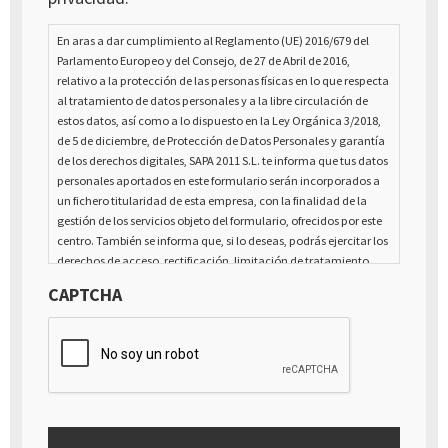
En aras a dar cumplimiento al Reglamento (UE) 2016/679 del
Parlamento Europeo y del Consejo, de 27 de Abril de 2016,
relativo a la protección de las personas físicas en lo que respecta
al tratamiento de datos personales y a la libre circulación de
estos datos, así como a lo dispuesto en la Ley Orgánica 3/2018,
de 5 de diciembre, de Protección de Datos Personales y garantía
de los derechos digitales, SAPA 2011 S.L. te informa que tus datos
personales aportados en este formulario serán incorporados a
un fichero titularidad de esta empresa, con la finalidad de la
gestión de los servicios objeto del formulario, ofrecidos por este
centro. También se informa que, si lo deseas, podrás ejercitar los
derechos de acceso, rectificación, limitación de tratamiento,
supresión, portabilidad y oposición al tratamiento de tus datos
CAPTCHA
de carácter personal, así como a la retirada del consentimiento
prestado para el tratamiento de los mismos, mediante escrito
dirigido a la dirección Calle Italia núm. 1 Alfaz del Pí (03580),
Alicante - España