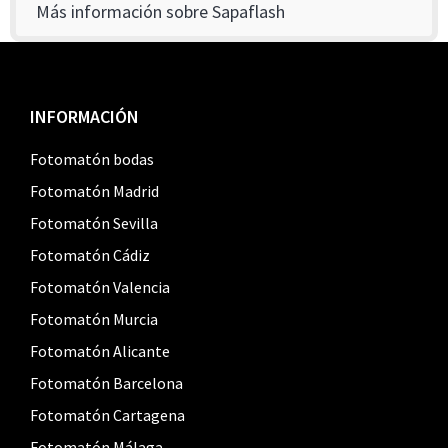
Más información sobre Sapaflash
Footer
INFORMACIÓN
Fotomatón bodas
Fotomatón Madrid
Fotomatón Sevilla
Fotomatón Cádiz
Fotomatón Valencia
Fotomatón Murcia
Fotomatón Alicante
Fotomatón Barcelona
Fotomatón Cartagena
Fotomatón Málaga