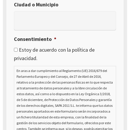
Ciudad o Municipio
Consentimiento
*
Estoy de acuerdo con la política de
privacidad.
En aras a dar cumplimiento al Reglamento (UE) 2016/679 del
Parlamento Europeo y del Consejo, de 27 de Abril de 2016,
relativo a la protección de las personas físicas en lo que respecta
al tratamiento de datos personales y a la libre circulación de
estos datos, así como a lo dispuesto en la Ley Orgánica 3/2018,
de 5 de diciembre, de Protección de Datos Personales y garantía
de los derechos digitales, SAPA 2011 S.L. te informa que tus datos
personales aportados en este formulario serán incorporados a
un fichero titularidad de esta empresa, con la finalidad de la
gestión de los servicios objeto del formulario, ofrecidos por este
centro. También se informa que, si lo deseas, podrás ejercitar los