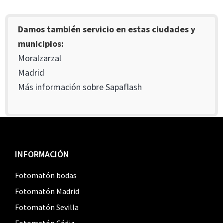
Damos también servicio en estas ciudades y
municipios:
Moralzarzal
Madrid
Más información sobre Sapaflash
Footer
INFORMACIÓN
Fotomatón bodas
Fotomatón Madrid
Fotomatón Sevilla