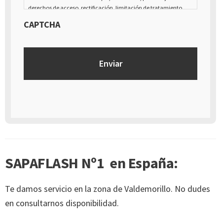
derechos de acceso, rectificación, limitación de tratamiento,
supresión, portabilidad y oposición al tratamiento de tus datos
CAPTCHA
de carácter personal, así como a la retirada del consentimiento
prestado para el tratamiento de los mismos, mediante escrito
dirigido a la dirección Calle Italia núm. 1 Alfaz del Pí (03580),
Alicante - España
SAPAFLASH Nº1 en España:
Te damos servicio en la zona de Valdemorillo. No dudes
en consultarnos disponibilidad.