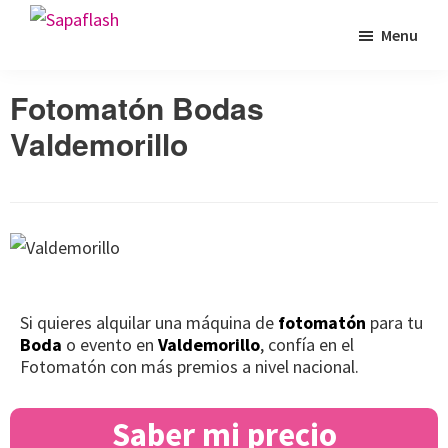
Saltar
Saltar
Saltar
Menu
Sapaflash
a
al
al
Fotomatón
la
contenido
pie
para
Fotomatón Bodas
navegación
principal
de
bodas
principal
página
Valdemorillo
Si quieres alquilar una máquina de
fotomatón
para tu
Boda
o evento en
Valdemorillo
, confía en el
Fotomatón con más premios a nivel nacional.
Saber mi precio