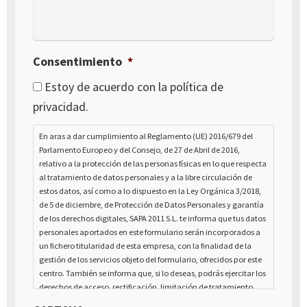
Consentimiento
*
Estoy de acuerdo con la política de
privacidad.
En aras a dar cumplimiento al Reglamento (UE) 2016/679 del
Parlamento Europeo y del Consejo, de 27 de Abril de 2016,
relativo a la protección de las personas físicas en lo que respecta
al tratamiento de datos personales y a la libre circulación de
estos datos, así como a lo dispuesto en la Ley Orgánica 3/2018,
de 5 de diciembre, de Protección de Datos Personales y garantía
de los derechos digitales, SAPA 2011 S.L. te informa que tus datos
personales aportados en este formulario serán incorporados a
un fichero titularidad de esta empresa, con la finalidad de la
gestión de los servicios objeto del formulario, ofrecidos por este
centro. También se informa que, si lo deseas, podrás ejercitar los
derechos de acceso, rectificación, limitación de tratamiento,
supresión, portabilidad y oposición al tratamiento de tus datos