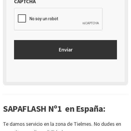
CAPTCHA
de carácter personal, así como a la retirada del consentimiento
prestado para el tratamiento de los mismos, mediante escrito
dirigido a la dirección Calle Italia núm. 1 Alfaz del Pí (03580),
Alicante - España
SAPAFLASH Nº1 en España:
Te damos servicio en la zona de Tielmes. No dudes en