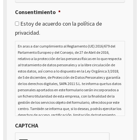
Consentimiento
*
Estoy de acuerdo con la política de
privacidad.
En aras a dar cumplimiento al Reglamento (UE) 2016/679 del
Parlamento Europeo y del Consejo, de 27 de Abril de 2016,
relativo a la protección de las personas físicas en lo que respecta
al tratamiento de datos personales y a la libre circulación de
estos datos, así como a lo dispuesto en la Ley Orgánica 3/2018,
de 5 de diciembre, de Protección de Datos Personales y garantía
de los derechos digitales, SAPA 2011 S.L. te informa que tus datos
personales aportados en este formulario serán incorporados a
un fichero titularidad de esta empresa, con la finalidad de la
gestión de los servicios objeto del formulario, ofrecidos por este
centro. También se informa que, si lo deseas, podrás ejercitar los
derechos de acceso, rectificación, limitación de tratamiento,
supresión, portabilidad y oposición al tratamiento de tus datos
CAPTCHA
de carácter personal, así como a la retirada del consentimiento
prestado para el tratamiento de los mismos, mediante escrito
dirigido a la dirección Calle Italia núm. 1 Alfaz del Pí (03580),