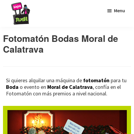
Saltar
Saltar
Saltar
Menu
a
al
al
la
contenido
pie
Sapaflash
Fotomatón
navegación
principal
de
Fotomatón Bodas Moral de
para
principal
página
Calatrava
bodas
Si quieres alquilar una máquina de
fotomatón
para tu
Boda
o evento en
Moral de Calatrava
, confía en el
Fotomatón con más premios a nivel nacional.