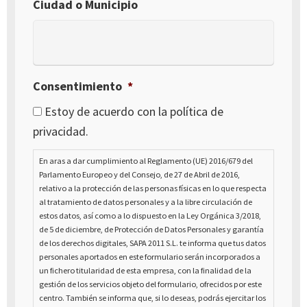
Ciudad o Municipio
Consentimiento
*
Estoy de acuerdo con la política de
privacidad.
En aras a dar cumplimiento al Reglamento (UE) 2016/679 del
Parlamento Europeo y del Consejo, de 27 de Abril de 2016,
relativo a la protección de las personas físicas en lo que respecta
al tratamiento de datos personales y a la libre circulación de
estos datos, así como a lo dispuesto en la Ley Orgánica 3/2018,
de 5 de diciembre, de Protección de Datos Personales y garantía
de los derechos digitales, SAPA 2011 S.L. te informa que tus datos
personales aportados en este formulario serán incorporados a
un fichero titularidad de esta empresa, con la finalidad de la
gestión de los servicios objeto del formulario, ofrecidos por este
centro. También se informa que, si lo deseas, podrás ejercitar los