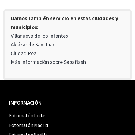
Damos también servicio en estas ciudades y
municipios:
Villanueva de los Infantes
Alcázar de San Juan
Ciudad Real
Más información sobre Sapaflash
Footer
INFORMACIÓN
Fotomatón bodas
Fotomatón Madrid
Fotomatón Sevilla