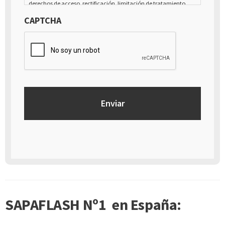
derechos de acceso, rectificación, limitación de tratamiento,
supresión, portabilidad y oposición al tratamiento de tus datos
CAPTCHA
de carácter personal, así como a la retirada del consentimiento
prestado para el tratamiento de los mismos, mediante escrito
dirigido a la dirección Calle Italia núm. 1 Alfaz del Pí (03580),
Alicante - España
SAPAFLASH Nº1 en España: