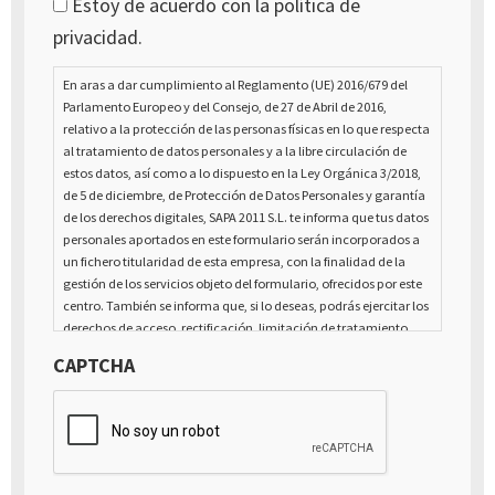
Estoy de acuerdo con la política de
privacidad.
En aras a dar cumplimiento al Reglamento (UE) 2016/679 del
Parlamento Europeo y del Consejo, de 27 de Abril de 2016,
relativo a la protección de las personas físicas en lo que respecta
al tratamiento de datos personales y a la libre circulación de
estos datos, así como a lo dispuesto en la Ley Orgánica 3/2018,
de 5 de diciembre, de Protección de Datos Personales y garantía
de los derechos digitales, SAPA 2011 S.L. te informa que tus datos
personales aportados en este formulario serán incorporados a
un fichero titularidad de esta empresa, con la finalidad de la
gestión de los servicios objeto del formulario, ofrecidos por este
centro. También se informa que, si lo deseas, podrás ejercitar los
derechos de acceso, rectificación, limitación de tratamiento,
supresión, portabilidad y oposición al tratamiento de tus datos
CAPTCHA
de carácter personal, así como a la retirada del consentimiento
prestado para el tratamiento de los mismos, mediante escrito
dirigido a la dirección Calle Italia núm. 1 Alfaz del Pí (03580),
Alicante - España