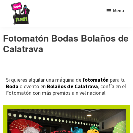
Saltar
Saltar
Saltar
Menu
a
al
al
la
contenido
pie
Sapaflash
Fotomatón
navegación
principal
de
Fotomatón Bodas Bolaños de
para
principal
página
Calatrava
bodas
Si quieres alquilar una máquina de
fotomatón
para tu
Boda
o evento en
Bolaños de Calatrava
, confía en el
Fotomatón con más premios a nivel nacional.