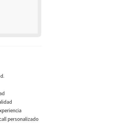
d.
ad
lidad
xperiencia
all personalizado