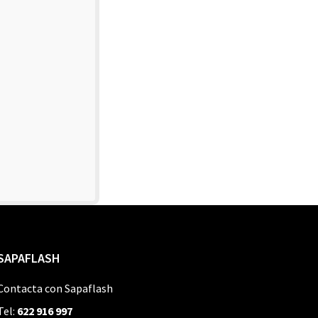
SAPAFLASH
Contacta con Sapaflash
Tel:
622 916 997