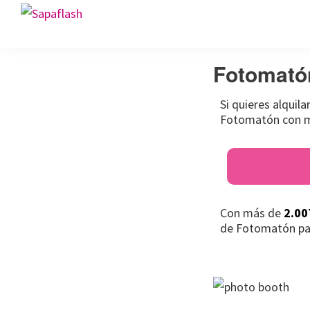
Saltar
Saltar
Saltar
Sapaflash
a
al
al
Fotomatón
la
contenido
pie
para
Fotomató
navegación
principal
de
bodas
principal
página
Si quieres alquil
Fotomatón con má
Con más de
2.00
de Fotomatón pa