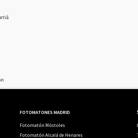
rriá
ón
FOTOMATONES MADRID
Fotomatón Móstoles
Fotomatón Alcalá de Henares