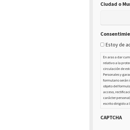
Ciudad o Mun
Consentimi
Estoy de ac
En aras a dar cum
relativo a la prot
circulación de est
Personales y garan
formulario serán i
objeto del formula
acceso, rectificac
carácter personal
escrito dirigido a 
CAPTCHA