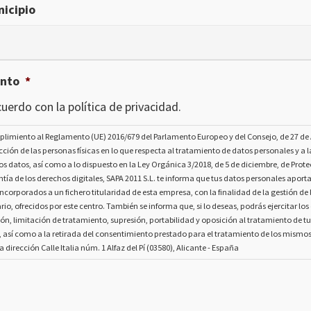
icipio
ento
*
uerdo con la política de privacidad.
plimiento al Reglamento (UE) 2016/679 del Parlamento Europeo y del Consejo, de 27 de A
ección de las personas físicas en lo que respecta al tratamiento de datos personales y a la
os datos, así como a lo dispuesto en la Ley Orgánica 3/2018, de 5 de diciembre, de Prot
tía de los derechos digitales, SAPA 2011 S.L. te informa que tus datos personales aport
ncorporados a un fichero titularidad de esta empresa, con la finalidad de la gestión de l
rio, ofrecidos por este centro. También se informa que, si lo deseas, podrás ejercitar lo
ión, limitación de tratamiento, supresión, portabilidad y oposición al tratamiento de t
, así como a la retirada del consentimiento prestado para el tratamiento de los mismo
la dirección Calle Italia núm. 1 Alfaz del Pí (03580), Alicante - España