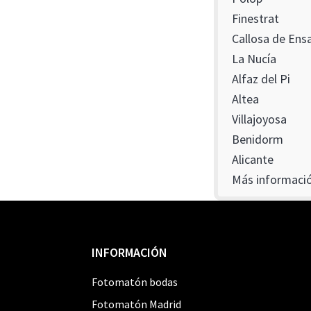
Finestrat
Callosa de Ensa
La Nucía
Alfaz del Pi
Altea
Villajoyosa
Benidorm
Alicante
Más informaci
Footer
INFORMACIÓN
Fotomatón bodas
Fotomatón Madrid