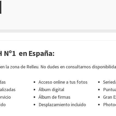
 Nº1 en España:
en la zona de Relleu. No dudes en consultarnos disponibilida
das
Acceso online a tus fotos
Seried
alizadas
Álbum digital
Puntua
rvicio
Álbum de firmas
Gran E
ido
Desplazamiento incluido
Photoc