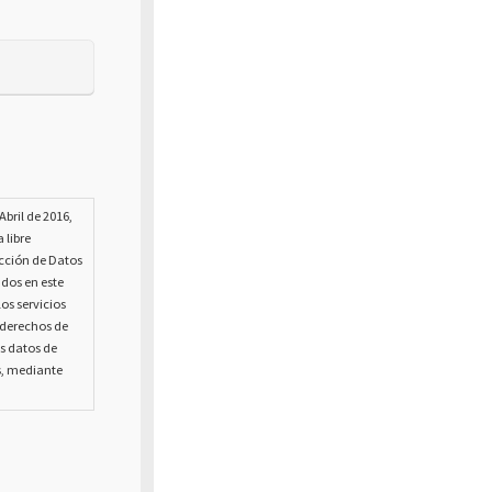
bril de 2016,
 libre
ección de Datos
ados en este
os servicios
s derechos de
us datos de
s, mediante