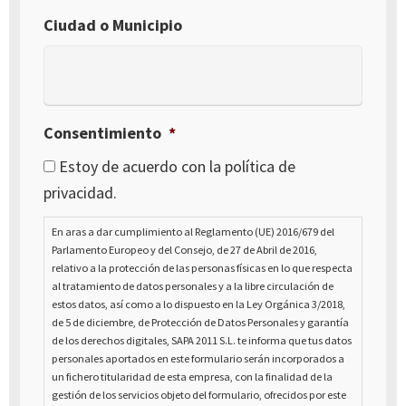
Ciudad o Municipio
Consentimiento
*
Estoy de acuerdo con la política de
privacidad.
En aras a dar cumplimiento al Reglamento (UE) 2016/679 del
Parlamento Europeo y del Consejo, de 27 de Abril de 2016,
relativo a la protección de las personas físicas en lo que respecta
al tratamiento de datos personales y a la libre circulación de
estos datos, así como a lo dispuesto en la Ley Orgánica 3/2018,
de 5 de diciembre, de Protección de Datos Personales y garantía
de los derechos digitales, SAPA 2011 S.L. te informa que tus datos
personales aportados en este formulario serán incorporados a
un fichero titularidad de esta empresa, con la finalidad de la
gestión de los servicios objeto del formulario, ofrecidos por este