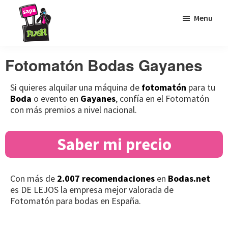
Saltar
Saltar
Saltar
Menu
a
al
al
la
contenido
pie
Sapaflash
Fotomatón
navegación
principal
de
Fotomatón Bodas Gayanes
para
principal
página
bodas
Si quieres alquilar una máquina de
fotomatón
para tu
Boda
o evento en
Gayanes
, confía en el Fotomatón
con más premios a nivel nacional.
Saber mi precio
Con más de
2.007 recomendaciones
en
Bodas.net
es DE LEJOS la empresa mejor valorada de
Fotomatón para bodas en España.