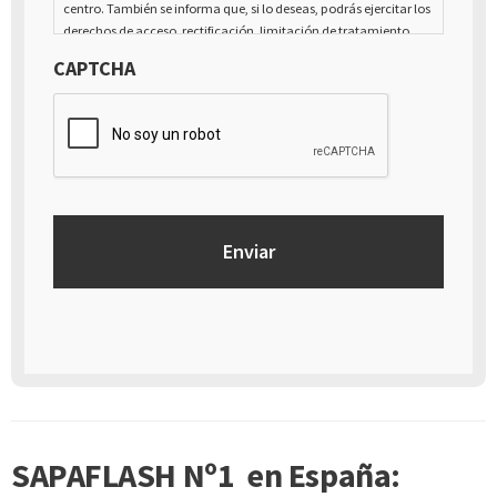
centro. También se informa que, si lo deseas, podrás ejercitar los
derechos de acceso, rectificación, limitación de tratamiento,
supresión, portabilidad y oposición al tratamiento de tus datos
CAPTCHA
de carácter personal, así como a la retirada del consentimiento
prestado para el tratamiento de los mismos, mediante escrito
dirigido a la dirección Calle Italia núm. 1 Alfaz del Pí (03580),
Alicante - España
SAPAFLASH Nº1 en España: