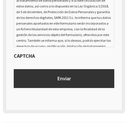
al tratamiento de datos personales y a la libre circulación de
estos datos, así como a lo dispuesto en la Ley Orgánica 3/2018,
de 5 de diciembre, de Protección de Datos Personales y garantía
de los derechos digitales, SAPA 2011 S.L. te informa que tus datos
personales aportados en este formulario serán incorporados a
un fichero titularidad de esta empresa, con la finalidad de la
gestión de los servicios objeto del formulario, ofrecidos por este
centro. También se informa que, si lo deseas, podrás ejercitar los
derechos de acceso, rectificación, limitación de tratamiento,
supresión, portabilidad y oposición al tratamiento de tus datos
CAPTCHA
de carácter personal, así como a la retirada del consentimiento
prestado para el tratamiento de los mismos, mediante escrito
dirigido a la dirección Calle Italia núm. 1 Alfaz del Pí (03580),
Alicante - España