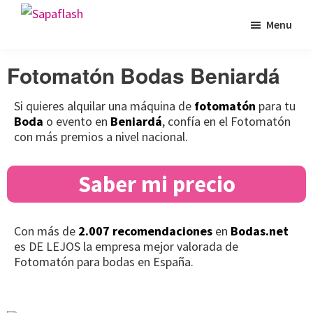
Saltar
Saltar
Saltar
Menu
Sapaflash
a
al
al
Fotomatón
la
contenido
pie
para
Fotomatón Bodas Beniardá
navegación
principal
de
bodas
principal
página
Si quieres alquilar una máquina de
fotomatón
para tu
Boda
o evento en
Beniardá
, confía en el Fotomatón
con más premios a nivel nacional.
Saber mi precio
Con más de
2.007 recomendaciones
en
Bodas.net
es DE LEJOS la empresa mejor valorada de
Fotomatón para bodas en España.